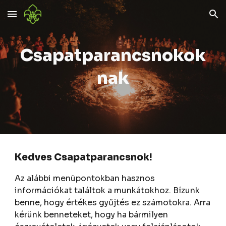
Skip to main content
Skip to navigation
Csapatparancsnokok
nak
Kedves Csapatparancsnok!
Az alábbi menüpontokban hasznos
információkat találtok a munkátokhoz. Bízunk
benne, hogy értékes gyűjtés ez számotokra. Arra
kérünk benneteket, hogy ha bármilyen