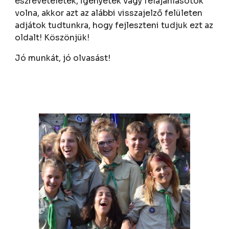
észrevételetek, igényetek vagy felajánlásotok
volna, akkor azt az alábbi visszajelző felületen
adjátok tudtunkra, hogy fejleszteni tudjuk ezt az
oldalt! Köszönjük!
Jó munkát, jó olvasást!